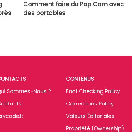
g
Comment faire du Pop Corn avec
près
des portables
CONTACTS
CONTENUS
ui Sommes-Nous ?
Fact Checking Policy
ontacts
Corrections Policy
sycode.it
Valeurs Éditoriales
Propriété (Ownership)