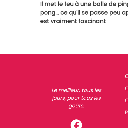
Il met le feu à une balle de pin
pong... ce qu'il se passe peu a
est vraiment fascinant
Q
Le meilleur, tous les
jours, pour tous les
C
goûts.
P