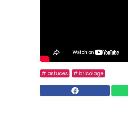
# astuces
# bricolage