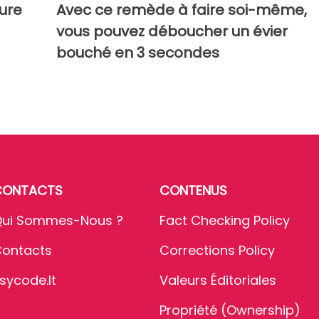
ure
Avec ce remède à faire soi-même,
vous pouvez déboucher un évier
bouché en 3 secondes
CONTACTS
CONTENUS
ui Sommes-Nous ?
Fact Checking Policy
ontacts
Corrections Policy
sycode.it
Valeurs Éditoriales
Propriété (Ownership)