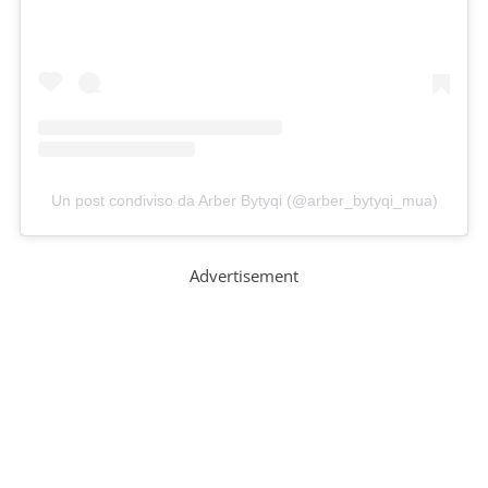
Un post condiviso da Arber Bytyqi (@arber_bytyqi_mua)
Advertisement