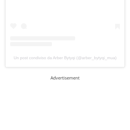
Un post condiviso da Arber Bytyqi (@arber_bytyqi_mua)
Advertisement