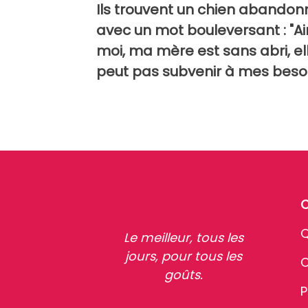
Ils trouvent un chien abandon
avec un mot bouleversant : "A
moi, ma mère est sans abri, el
peut pas subvenir à mes beso
Q
Le meilleur, tous les
jours, pour tous les
C
goûts.
P