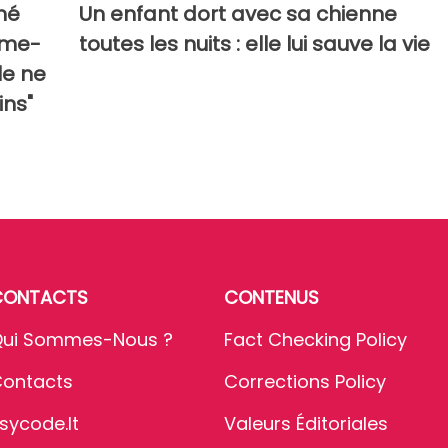
né
Un enfant dort avec sa chienne
ime-
toutes les nuits : elle lui sauve la vie
le ne
ins"
CONTACTS
CONTENUS
ui Sommes-Nous ?
Fact Checking Policy
ontacts
Corrections Policy
sycode.it
Valeurs Éditoriales