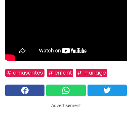
# amusantes
# enfant
# mariage
Advertisement