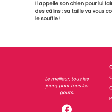
Il appelle son chien pour lui fai
des câlins : sa taille va vous c
le souffle !
Q
Le meilleur, tous les
jours, pour tous les
C
goûts.
P