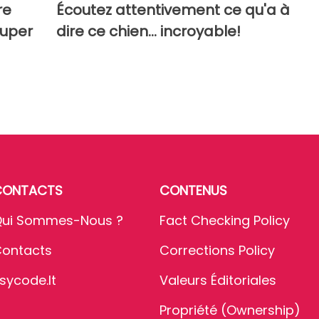
re
Écoutez attentivement ce qu'a à
ouper
dire ce chien... incroyable!
CONTACTS
CONTENUS
ui Sommes-Nous ?
Fact Checking Policy
ontacts
Corrections Policy
sycode.it
Valeurs Éditoriales
Propriété (Ownership)