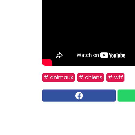
# animaux
# chiens
# wtf