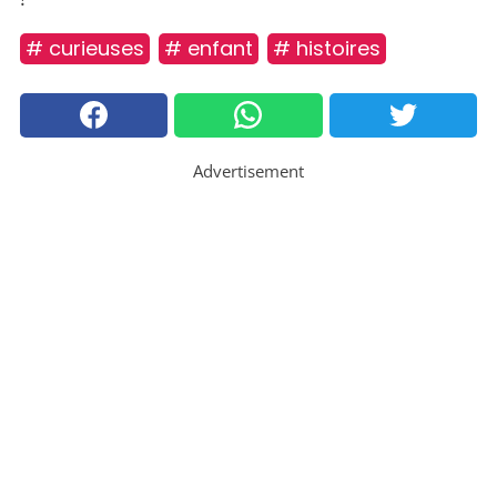
# curieuses
# enfant
# histoires
Advertisement