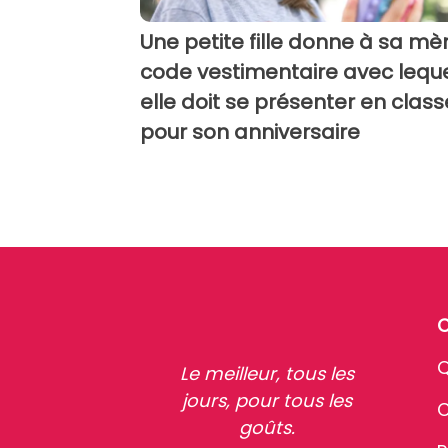
Une petite fille donne à sa mè
code vestimentaire avec lequ
elle doit se présenter en class
pour son anniversaire
Q
Le meilleur, tous les
jours, pour tous les
C
goûts.