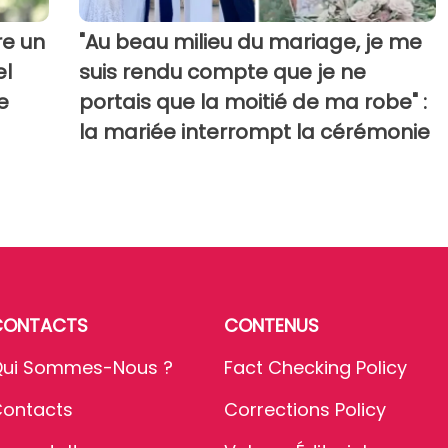
re un
"Au beau milieu du mariage, je me
el
suis rendu compte que je ne
e
portais que la moitié de ma robe" :
la mariée interrompt la cérémonie
CONTACTS
CONTENUS
ui Sommes-Nous ?
Fact Checking Policy
ontacts
Corrections Policy