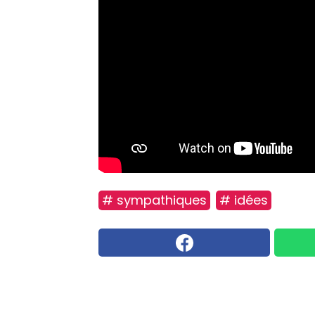
# sympathiques
# idées