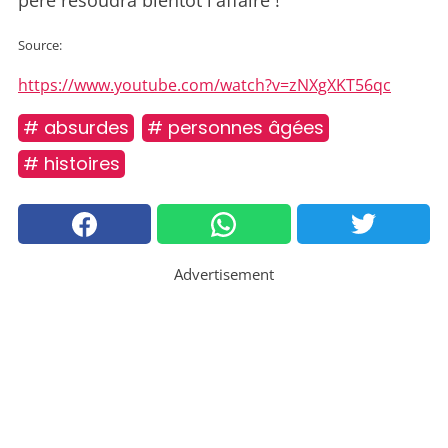
père résoudra bientôt l'affaire !
Source:
https://www.youtube.com/watch?v=zNXgXKT56qc
# absurdes
# personnes âgées
# histoires
Advertisement