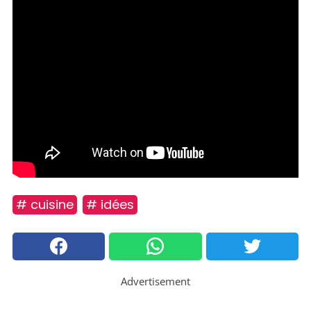
# cuisine
# idées
Advertisement