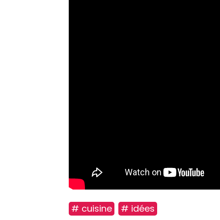
# cuisine
# idées