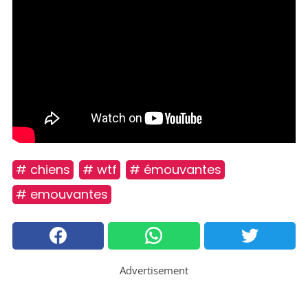
# chiens
# wtf
# émouvantes
# emouvantes
Advertisement