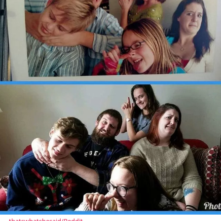
thatswhatshesaid/Reddit