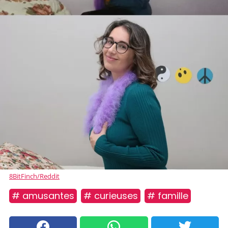
8BitFinch/Reddit
# amusantes
# curieuses
# famille