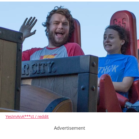
YesImAnA***ct / reddit
Advertisement