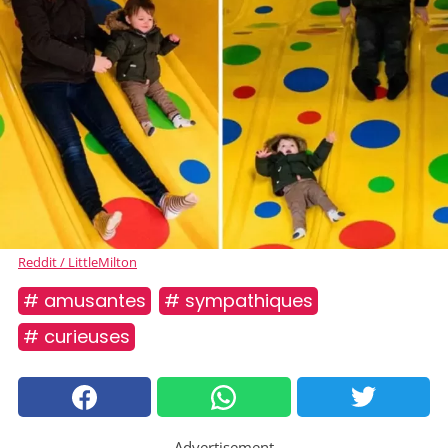
Reddit / LittleMilton
# amusantes
# sympathiques
# curieuses
Advertisement