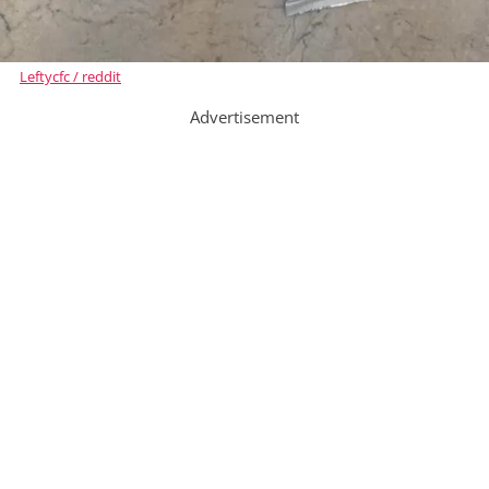
Leftycfc / reddit
Advertisement