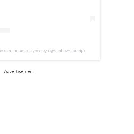
@unicorn_manes_bymykey (@rainbowroadtrip)
Advertisement