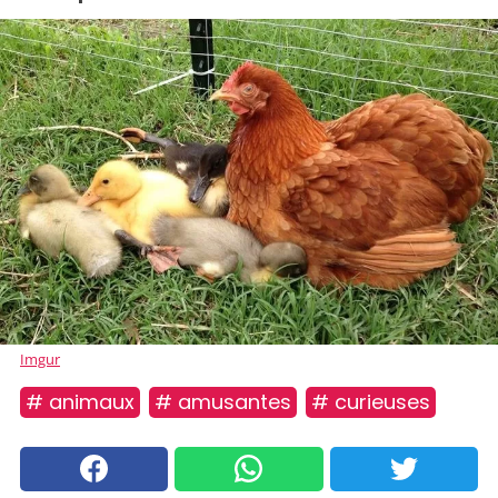
Imgur
# animaux
# amusantes
# curieuses