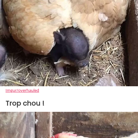
Imgur/overhauled
Trop chou !