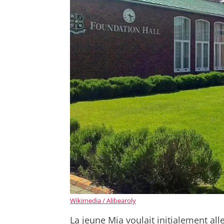
Wikimedia / Alibearoly
La jeune Mia voulait initialement all