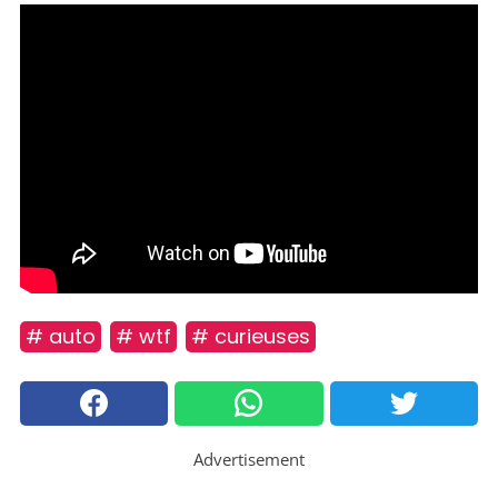
# auto
# wtf
# curieuses
Advertisement