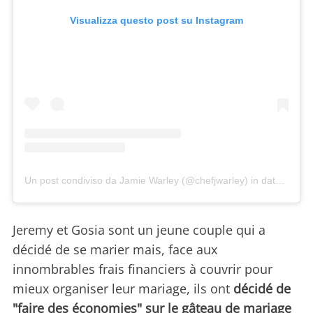
Visualizza questo post su Instagram
Un post condiviso da Jamie Warley (@chefjwarley)
in data:
17 Gi
Jeremy et Gosia sont un jeune couple qui a
décidé de se marier mais, face aux
innombrables frais financiers à couvrir pour
mieux organiser leur mariage, ils ont
décidé de
"faire des économies" sur le gâteau de mariage