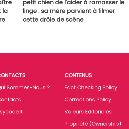
ître
petit chien de l'aider à ramasser le
 la
linge : sa mère parvient à filmer
re
cette drôle de scène
CONTACTS
CONTENUS
ui Sommes-Nous ?
Fact Checking Policy
ontacts
Corrections Policy
sycode.it
Valeurs Éditoriales
Propriété (Ownership)