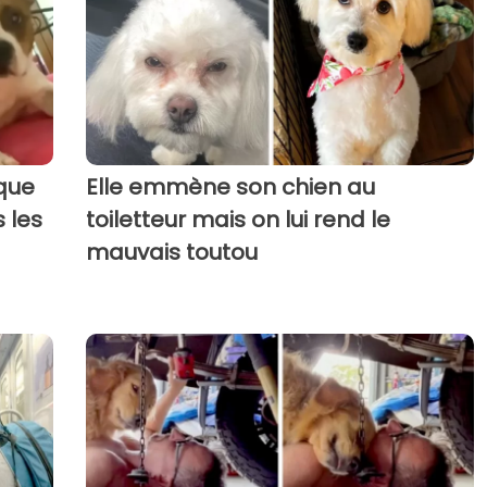
ique
Elle emmène son chien au
 les
toiletteur mais on lui rend le
mauvais toutou