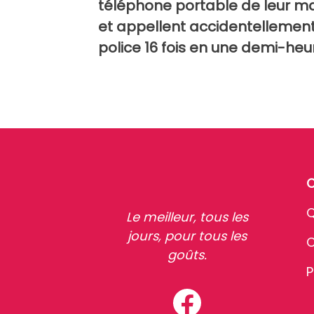
téléphone portable de leur ma
et appellent accidentellement
police 16 fois en une demi-heu
Q
Le meilleur, tous les
jours, pour tous les
C
goûts.
P