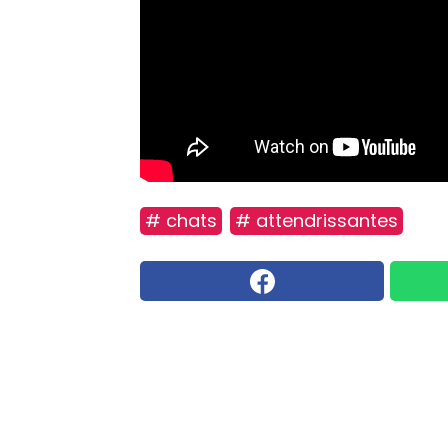
# chats
# attendrissantes