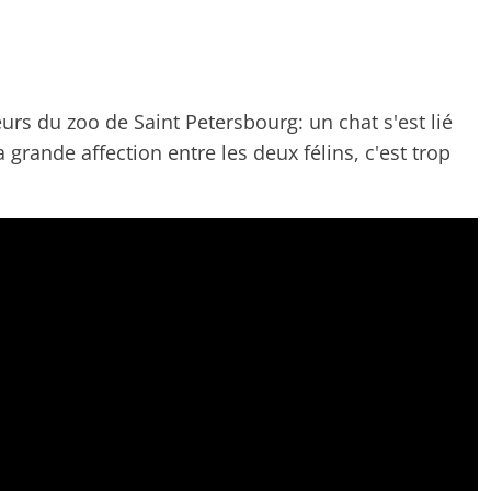
eurs du zoo de Saint Petersbourg: un chat s'est lié
 grande affection entre les deux félins, c'est trop