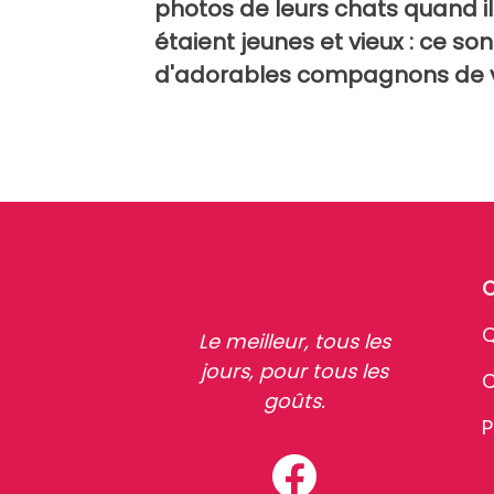
photos de leurs chats quand il
étaient jeunes et vieux : ce son
d'adorables compagnons de 
Q
Le meilleur, tous les
jours, pour tous les
C
goûts.
P