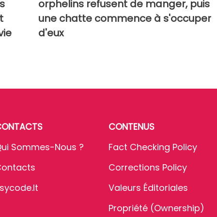
s
orphelins refusent de manger, puis
t
une chatte commence à s'occuper
vie
d'eux
CONTACTS
CONTENUS
ui Sommes-Nous ?
Fact Checking Policy
ontacts
Corrections Policy
sycode.it
Valeurs Éditoriales
Propriété (Ownership)