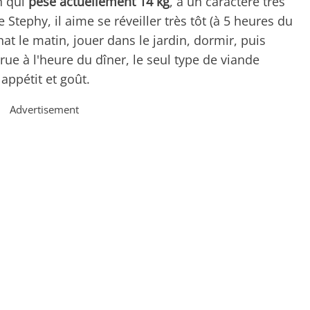
n qui
pèse actuellement 14 kg
, a un caractère très
 Stephy, il aime se réveiller très tôt (à 5 heures du
at le matin, jouer dans le jardin, dormir, puis
e à l'heure du dîner, le seul type de viande
pétit et goût.
Advertisement