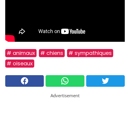
# animaux
# chiens
# sympathiques
# oiseaux
Advertisement