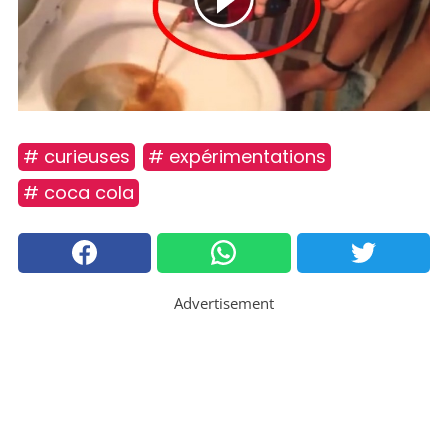
# curieuses
# expérimentations
# coca cola
Advertisement