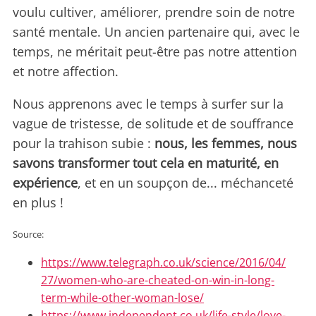
voulu cultiver, améliorer, prendre soin de notre
santé mentale. Un ancien partenaire qui, avec le
temps, ne méritait peut-être pas notre attention
et notre affection.
Nous apprenons avec le temps à surfer sur la
vague de tristesse, de solitude et de souffrance
pour la trahison subie :
nous, les femmes, nous
savons transformer tout cela en maturité, en
expérience
, et en un soupçon de... méchanceté
en plus !
Source:
https://www.telegraph.co.uk/science/2016/04/
27/women-who-are-cheated-on-win-in-long-
term-while-other-woman-lose/
https://www.independent.co.uk/life-style/love-