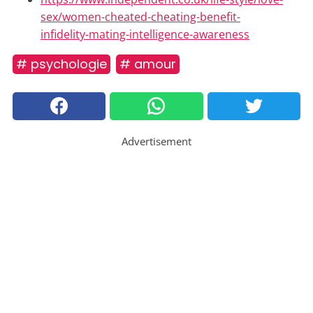
sex/women-cheated-cheating-benefit-
infidelity-mating-intelligence-awareness
# psychologie
# amour
Advertisement