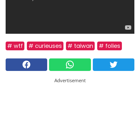
# wtf
# curieuses
# taiwan
# folies
Advertisement