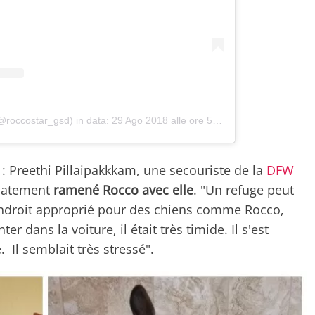
(@roccostar_gsd)
in data:
29 Ago 2018 alle ore 5:58 PDT
: Preethi Pillaipakkkam, une secouriste de la
DFW
iatement
ramené Rocco avec elle
. "Un refuge peut
n endroit approprié pour des chiens comme Rocco,
er dans la voiture, il était très timide. Il s'est
 Il semblait très stressé".