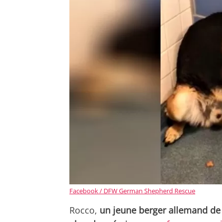
Facebook / DFW German Shepherd Rescue
Rocco,
un jeune berger allemand de 3