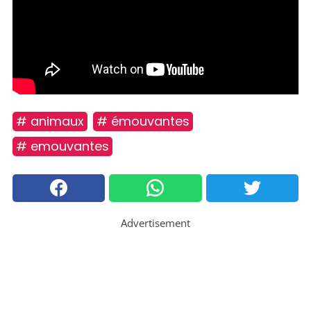
# animaux
# émouvantes
# emouvantes
Advertisement