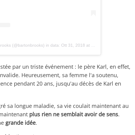
Brooks (@bartonbrooks)
in data:
Ott 31, 2018 at 6:26 PDT
stée par un triste événement : le père Karl, en effet,
 invalide. Heureusement, sa femme l'a soutenu,
gence pendant 20 ans, jusqu'au décès de Karl en
gré sa longue maladie, sa vie coulait maintenant au
 maintenant
plus rien ne semblait avoir de sens
.
une
grande idée
.