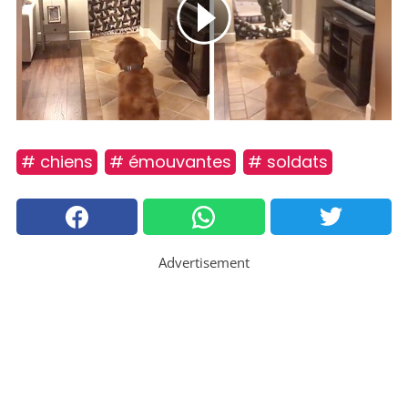
# chiens
# émouvantes
# soldats
Advertisement