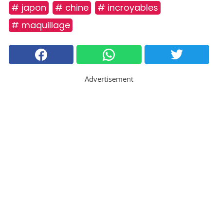
# japon
# chine
# incroyables
# maquillage
Advertisement