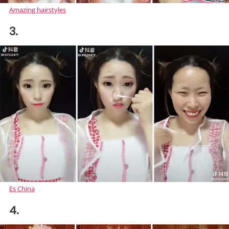
Amazing hairstyles
3.
Es China
4.