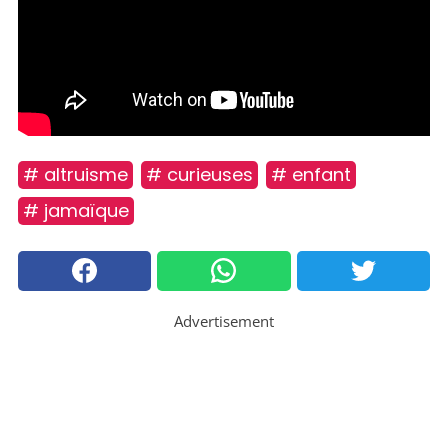
# altruisme
# curieuses
# enfant
# jamaïque
Advertisement