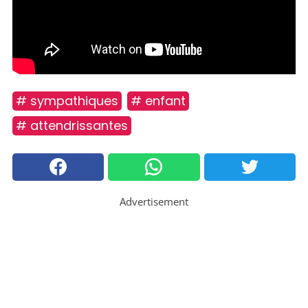
# sympathiques
# enfant
# attendrissantes
Advertisement