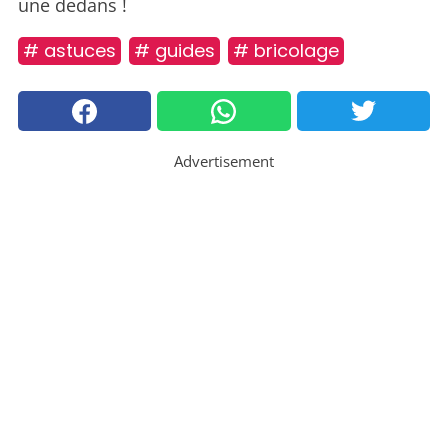
une dedans !
# astuces
# guides
# bricolage
Advertisement