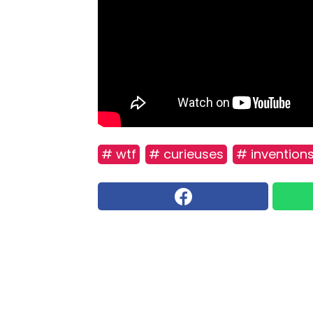
# wtf
# curieuses
# invention