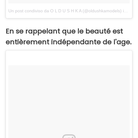
Un post condiviso da O L D U S H K A (@oldushkamodels)
in data:
En se rappelant que le beauté est
entièrement indépendante de l'age.