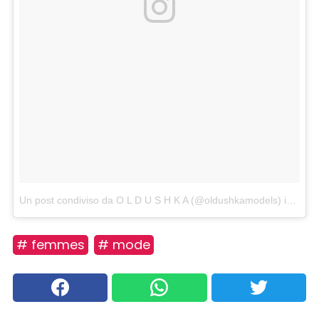
Un post condiviso da O L D U S H K A (@oldushkamodels)
in data:
# femmes
# mode