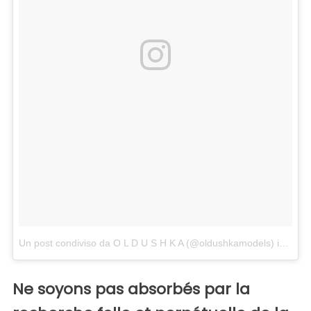
Un post condiviso da O L D U S H K A (@oldushkamodels)
in data:
Ne soyons pas absorbés par la