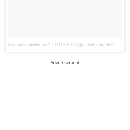
Un post condiviso da O L D U S H K A (@oldushkamodels)
in data:
Advertisement