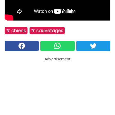
# chiens
# sauvetages
Advertisement