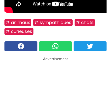
# animaux
# sympathiques
# chats
# curieuses
Advertisement