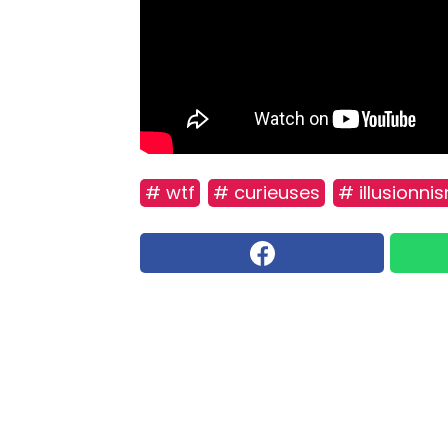
# wtf
# curieuses
# illusionni