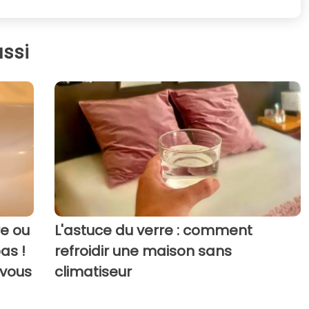
ssi
re ou
L'astuce du verre : comment
as !
refroidir une maison sans
 vous
climatiseur