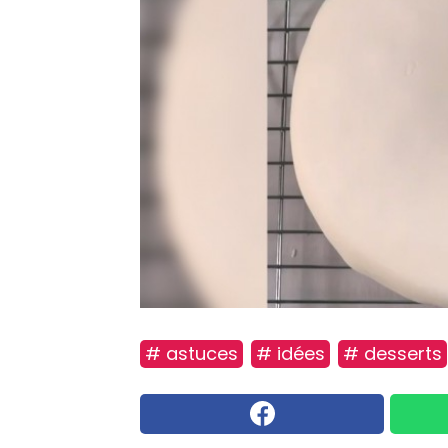
# astuces
# idées
# desserts