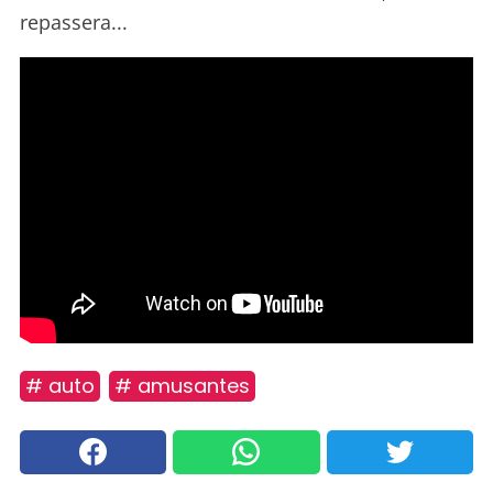
repassera...
# auto
# amusantes