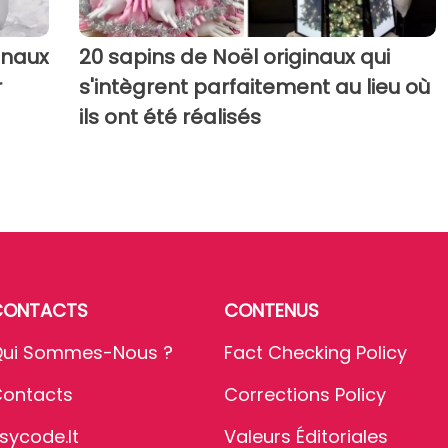
inaux
20 sapins de Noël originaux qui
r
s'intègrent parfaitement au lieu où
ils ont été réalisés
CONTACTS
CONTENUS
ui Sommes-Nous ?
Fact Checking Policy
ontacts
Corrections Policy
sycode.it
Valeurs Éditoriales