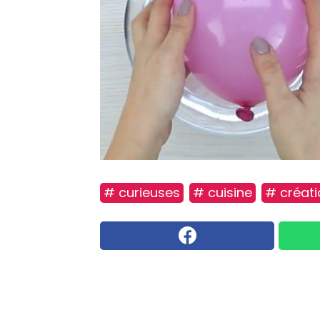
# curieuses
# cuisine
# créat