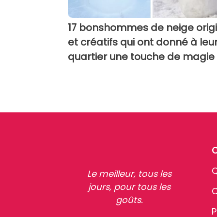
17 bonshommes de neige orig
et créatifs qui ont donné à leu
quartier une touche de magie
Q
Le meilleur, tous les
jours, pour tous les
C
goûts.
P