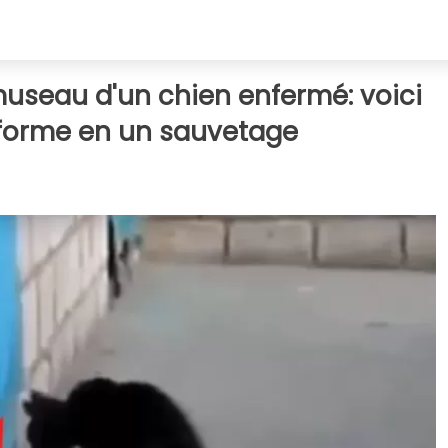
museau d'un chien enfermé: voici
forme en un sauvetage