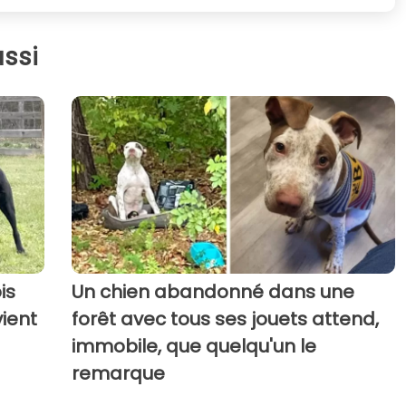
ssi
is
Un chien abandonné dans une
vient
forêt avec tous ses jouets attend,
immobile, que quelqu'un le
remarque