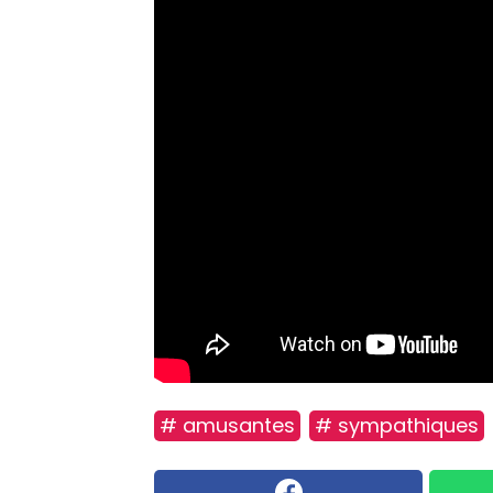
# amusantes
# sympathiques