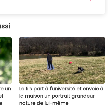
ssi
re un
Le fils part à l'université et envoie à
el
la maison un portrait grandeur
e
nature de lui-même