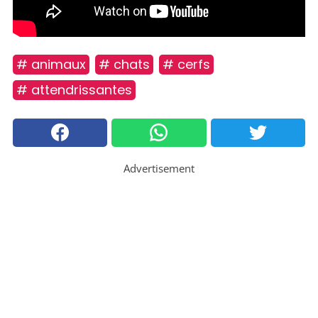
# animaux
# chats
# cerfs
# attendrissantes
Advertisement