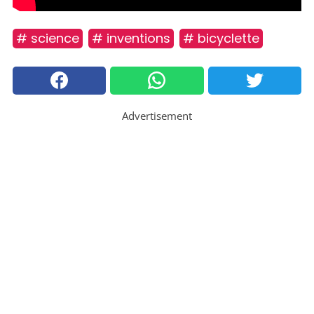
# science
# inventions
# bicyclette
Advertisement