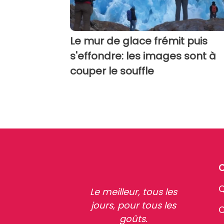
Le mur de glace frémit puis
s'effondre: les images sont à
couper le souffle
Q
Le meilleur, tous les
jours, pour tous les
C
goûts.