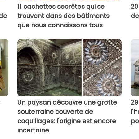
11 cachettes secrètes qui se
20
nde
trouvent dans des bâtiments
de
que nous connaissons tous
s
Un paysan découvre une grotte
29
souterraine couverte de
l'
coquillages: l'origine est encore
po
incertaine