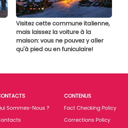
Visitez cette commune italienne,
mais laissez la voiture à la
maison: vous ne pouvez y aller
qu'à pied ou en funiculaire!
CONTACTS
CONTENUS
ui Sommes-Nous ?
Fact Checking Policy
ontacts
Corrections Policy