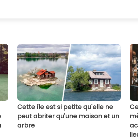
Cette île est si petite qu'elle ne
Ce
e
peut abriter qu'une maison et un
mè
u
arbre
ac
li