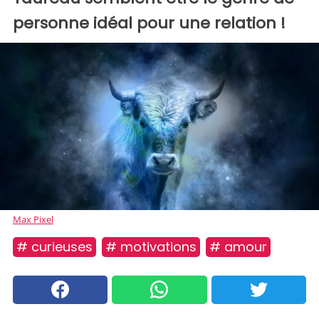
personne idéal pour une relation !
Max Pixel
# curieuses
# motivations
# amour